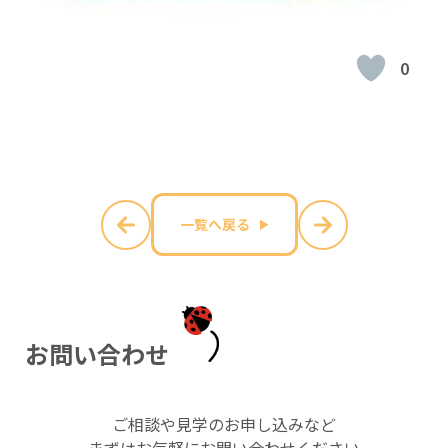
0
一覧へ戻る
お
問
い
合
わ
せ
ご相談や見学のお申し込みなど