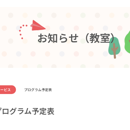
お
知
ら
せ
（
教
室
）
サービス
プログラム予定表
プログラム予定表