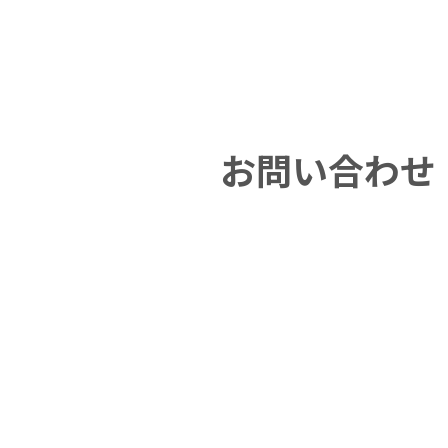
お
問
い
合
わ
せ