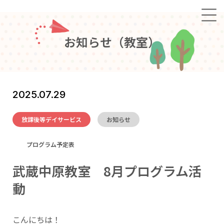
お
知
ら
せ
（
教
室
）
2025.07.29
放課後等デイサービス
お知らせ
プログラム予定表
武蔵中原教室 8月プログラム活
動
こんにちは！