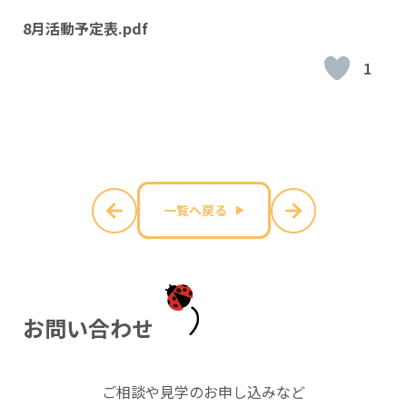
8月活動予定表.pdf
1
一覧へ戻る
お
問
い
合
わ
せ
ご相談や見学のお申し込みなど