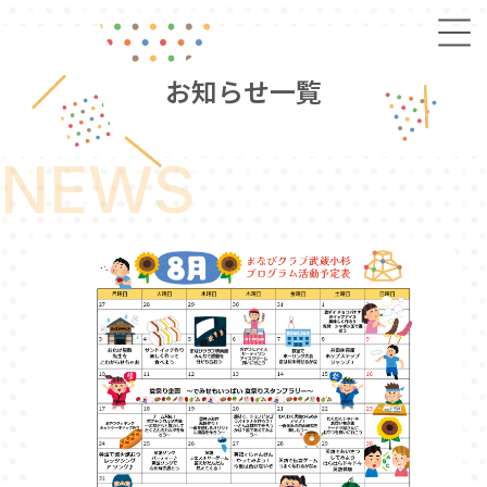
お
知
ら
せ
一
覧
NEWS