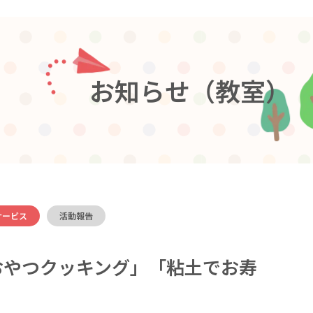
お
知
ら
せ
（
教
室
）
サービス
活動報告
おやつクッキング」「粘土でお寿