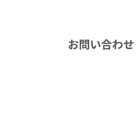
お
問
い
合
わ
せ