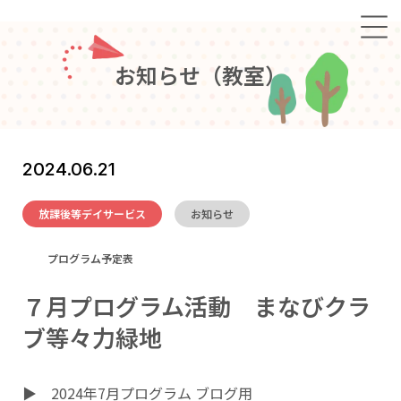
お
知
ら
せ
（
教
室
）
2024.06.21
放課後等デイサービス
お知らせ
プログラム予定表
７月プログラム活動 まなびクラ
ブ等々力緑地
▶
2024年7月プログラム ブログ用