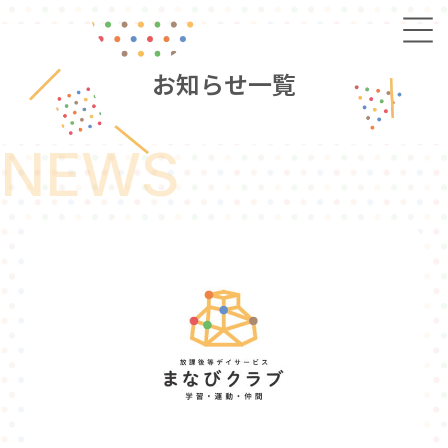
お
知
ら
せ
一
覧
NEWS