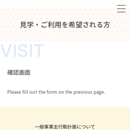
見
学
・
ご
利
用
を
希
望
さ
れ
る
方
VISIT
確認画面
Please fill out the form on the previous page.
一般事業主行動計画について